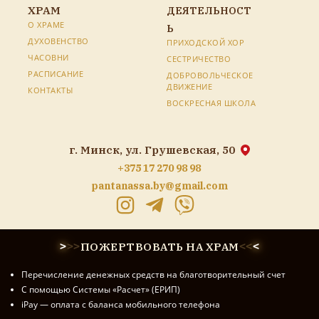
ХРАМ
ДЕЯТЕЛЬНОСТ
О ХРАМЕ
Ь
ДУХОВЕНСТВО
ПРИХОДСКОЙ ХОР
ЧАСОВНИ
СЕСТРИЧЕСТВО
РАСПИСАНИЕ
ДОБРОВОЛЬЧЕСКОЕ
ДВИЖЕНИЕ
КОНТАКТЫ
ВОСКРЕСНАЯ ШКОЛА
г. Минск, ул. Грушевская, 50
+375 17 270 98 98
pantanassa.by@gmail.com
ПОЖЕРТВОВАТЬ НА ХРАМ
>
>
>
<
<
<
Перечисление денежных средств на благотворительный счет
С помощью Системы «Расчет» (ЕРИП)
iPay — оплата с баланса мобильного телефона