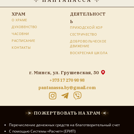
ХРАМ
ДЕЯТЕЛЬНОСТ
О ХРАМЕ
Ь
ДУХОВЕНСТВО
ПРИХОДСКОЙ ХОР
ЧАСОВНИ
СЕСТРИЧЕСТВО
РАСПИСАНИЕ
ДОБРОВОЛЬЧЕСКОЕ
ДВИЖЕНИЕ
КОНТАКТЫ
ВОСКРЕСНАЯ ШКОЛА
г. Минск, ул. Грушевская, 50
+375 17 270 98 98
pantanassa.by@gmail.com
ПОЖЕРТВОВАТЬ НА ХРАМ
>
>
>
<
<
<
Перечисление денежных средств на благотворительный счет
С помощью Системы «Расчет» (ЕРИП)