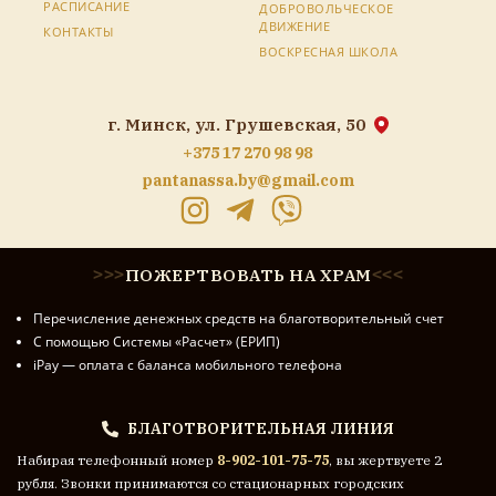
РАСПИСАНИЕ
ДОБРОВОЛЬЧЕСКОЕ
ДВИЖЕНИЕ
КОНТАКТЫ
ВОСКРЕСНАЯ ШКОЛА
г. Минск, ул. Грушевская, 50
+375 17 270 98 98
pantanassa.by@gmail.com
ПОЖЕРТВОВАТЬ НА ХРАМ
>
>
>
<
<
<
Перечисление денежных средств на благотворительный счет
С помощью Системы «Расчет» (ЕРИП)
iPay — оплата с баланса мобильного телефона
БЛАГОТВОРИТЕЛЬНАЯ ЛИНИЯ
Набирая телефонный номер
8-902-101-75-75
, вы жертвуете 2
рубля. Звонки принимаются со стационарных городских