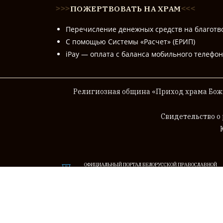
ПОЖЕРТВОВАТЬ НА ХРАМ
>
>
>
<
<
<
Перечисление денежных средств на благотв
С помощью Системы «Расчет» (ЕРИП)
iPay — оплата с баланса мобильного телефо
Религиозная община «Приход храма Божи
Cвидетельство о
ОФИЦИАЛЬНЫЙ ПОРТАЛ БЕЛОРУССКОЙ ПРАВОСЛАВНОЙ
ЦЕРКВИ (БЕЛОРУССКОГО ЭКЗАРХАТА МОСКОВСКОГО
ПАТРИАРХАТА)