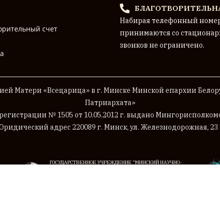
БЛАГОТВОРИТЕЛЬН
Набирая телефонный номе
орительный счет
принимаются со стационар
звонков не ограничено.
на
ей Матери «Всецарица» в г. Минске
Минской епархии Белору
Патриархата»
 регистрации № 1505 от 10.05.2012 г. выдано Мингорисполко
Юридический адрес 220089 г. Минск, ул. Железнодорожная, 23 
ГОСУДАРСТВЕННОЕ УЧРЕЖДЕНИЕ "МИНСКИЙ НАУЧНО-
ПРАКТИЧЕСКИЙ ЦЕНТР ХИРУРГИИ, ТРАНСПЛАНТОЛОГИИ И
ГЕМАТОЛОГИИ"
© 2026 Приход храма Божией Матери «Всецарица» (г. Минск).