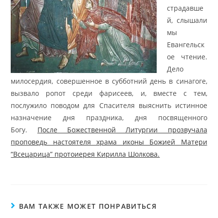
страдавше
й, слышали
мы
Евангельск
ое чтение.
Дело
милосердия, совершенное в субботний день в синагоге,
вызвало ропот среди фарисеев, и, вместе с тем,
послужило поводом для Спасителя выяснить истинное
назначение дня праздника, дня посвященного
Богу.
После Божественной Литургии прозвучала
проповедь настоятеля храма иконы Божией Матери
“Всецарица” протоиерея Кирилла Шолкова.
ВАМ ТАКЖЕ МОЖЕТ ПОНРАВИТЬСЯ