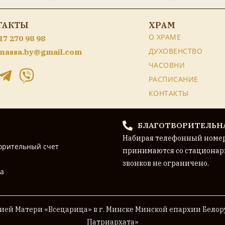
ТАКТЫ
ХРАМ
О ХРАМЕ
17 270 98 98
ДУХОВЕНСТВО
nassa.by@gmail.com
ЧАСОВНИ
РАСПИСАНИЕ
КОНТАКТЫ
БЛАГОТВОРИТЕЛЬН
Набирая телефонный номе
орительный счет
принимаются со стационар
звонков не ограничено.
на
ей Матери «Всецарица» в г. Минске
Минской епархии Белору
Патриархата»