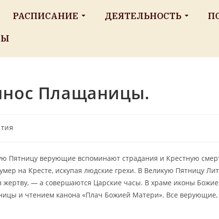
РАСПИСАНИЕ
ДЕЯТЕЛЬНОСТЬ
П
ТЫ
ынос Плащаницы.
тия
ую Пятницу верующие вспоминают страдания и Крестную смерть
умер на Кресте, искупая людские грехи. В Великую Пятницу Лит
в жертву, — а совершаются Царские часы. В храме иконы Бож
ицы и чтением канона «Плач Божией Матери». Все верующие, 