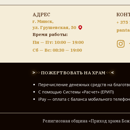
АДРЕС
КОН
г. Минск,
+ 375 
ул. Грушевская, 50
panta
Время работы:
Пн — Пт: 10:00 — 19:00
Сб — Вс: 08:30 — 19:00
ПОЖЕРТВОВАТЬ НА ХРАМ
>
>
>
<
<
<
Перечисление денежных средств на благотв
С помощью Системы «Расчет» (ЕРИП)
iPay — оплата с баланса мобильного телефо
Религиозная община «Приход храма Божи