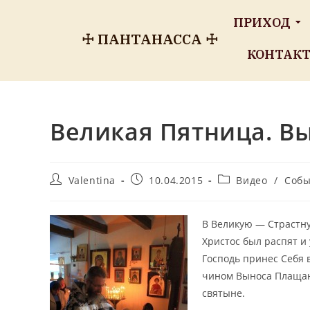
ПРИХОД
☩ ПАНТАНАССА ☩
КОНТАК
Великая Пятница. В
Valentina
10.04.2015
Видео
/
Собы
В Великую — Страстн
Христос был распят и 
Господь принес Себя 
чином Выноса Плащан
святыне.