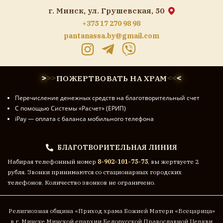
г. Минск, ул. Грушевская, 50
+375 17 270 98 98
pantanassa.by@gmail.com
ПОЖЕРТВОВАТЬ НА ХРАМ
>
>
>
<
<
<
Перечисление денежных средств на благотворительный счет
С помощью Системы «Расчет» (ЕРИП)
iPay — оплата с баланса мобильного телефона
БЛАГОТВОРИТЕЛЬНАЯ ЛИНИЯ
Набирая телефонный номер
8-902-101-75-75
, вы жертвуете 2
рубля. Звонки принимаются со стационарных городских
телефонов. Количество звонков не ограничено.
Религиозная община «Приход храма Божией Матери «Всецарица»
в г. Минске
Минской епархии Белорусской Православной Церкви