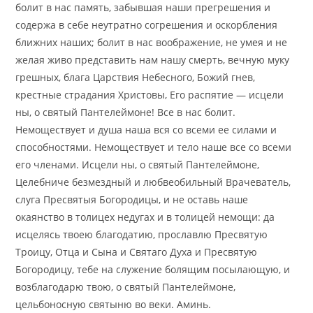
болит в нас память, забывшая наши прегрешения и
содержа в себе неутратно согрешения и оскорбления
ближних наших; болит в нас воображение, не умея и не
желая живо представить нам нашу смерть, вечную муку
грешных, блага Царствия Небесного, Божий гнев,
крестные страдания Христовы, Его распятие — исцели
ны, о святый Пантелеймоне! Все в нас болит.
Немоществует и душа наша вся со всеми ее силами и
способностями. Немоществует и тело наше все со всеми
его членами. Исцели ны, о святый Пантелеймоне,
Целебниче безмездный и любвеобильный Врачеватель,
слуга Пресвятыя Богородицы, и не оставь наше
окаянство в толицех недугах и в толицей немощи: да
исцелясь твоею благодатию, прославлю Пресвятую
Троицу, Отца и Сына и Святаго Духа и Пресвятую
Богородицу, тебе на служение болящим посылающую, и
возблагодарю твою, о святый Пантелеймоне,
цельбоносную святыню во веки. Аминь.