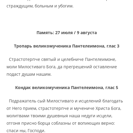
страждущим, больным и убогим.
Память: 27 июля / 9 августа
Тропарь великомученика Пантелеимона, глас 3
Страстотерпче святый и целебниче Пантелеимоне,
моли Милостиваго Бога, да прегрешений оставление
подаст душам нашим.
Кондак великомученика Пантелеимона, глас 5
Подражатель сый Милостиваго и исцелений благодать
от Него прием, страстотерпче и мучениче Христа Бога,
молитвами твоими душевныя наша недуги исцели,
отгоня присно борца соблазны от вопиющих верно:
спаси ны, Господи.