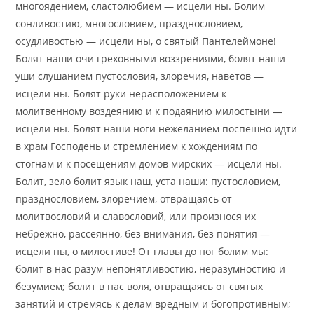
многоядением, сластолюбием — исцели ны. Болим
сонливостию, многословием, празднословием,
осудливостью — исцели ны, о святый Пантелеймоне!
Болят наши очи греховными воззрениями, болят наши
уши слушанием пустословия, злоречия, наветов —
исцели ны. Болят руки нерасположением к
молитвенному воздеянию и к подаянию милостыни —
исцели ны. Болят наши ноги нежеланием поспешно идти
в храм Господень и стремлением к хождениям по
стогнам и к посещениям домов мирских — исцели ны.
Болит, зело болит язык наш, уста наши: пустословием,
празднословием, злоречием, отвращаясь от
молитвословий и славословий, или произнося их
небрежно, рассеянно, без внимания, без понятия —
исцели ны, о милостиве! От главы до ног болим мы:
болит в нас разум непонятливостию, неразумностию и
безумием; болит в нас воля, отвращаясь от святых
занятий и стремясь к делам вредным и богопротивным;