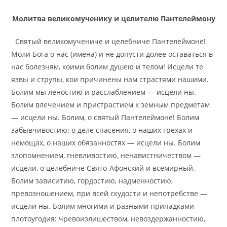
Молитва великомученику и целителю Пантелеймону
Святый великомучениче и целебниче Пантелеймоне!
Моли Бога о нас (имена) и не допусти долее оставаться в
нас болезням, коими болим душею и телом! Исцели те
язвы и струпы, кои причинены нам страстями нашими.
Болим мы леностию и расслаблением — исцели ны.
Болим влечением и пристрастием к земным предметам
— исцели ны. Болим, о святый Пантелеймоне! Болим
забывчивостию: о деле спасения, о наших грехах и
немощах, о наших обязанностях — исцели ны. Болим
злопомнением, гневливостию, ненавистничеством —
исцели, о целебниче Свято-Афонский и всемирный.
Болим зависитию, гордостию, надменностию,
превозношением, при всей скудости и непотребстве —
исцели ны. Болим многими и разными припадками
плотоугодия: чревоизлишеством, невоздержанностию,