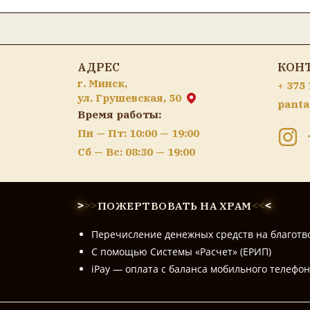
АДРЕС
КОН
г. Минск,
+ 375 
ул. Грушевская, 50
panta
Время работы:
Пн — Пт: 10:00 — 19:00
Сб — Вс: 08:30 — 19:00
ПОЖЕРТВОВАТЬ НА ХРАМ
>
>
>
<
<
<
Перечисление денежных средств на благотв
С помощью Системы «Расчет» (ЕРИП)
iPay — оплата с баланса мобильного телефо