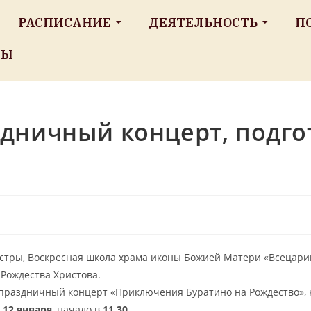
РАСПИСАНИЕ
ДЕЯТЕЛЬНОСТЬ
П
ТЫ
дничный концерт, подг
естры, Воскресная школа храма иконы Божией Матери «Всецариц
 Рождества Христова.
праздничный концерт «Приключения Буратино на Рождество», 
)
12 января
, начало в
11.30
.