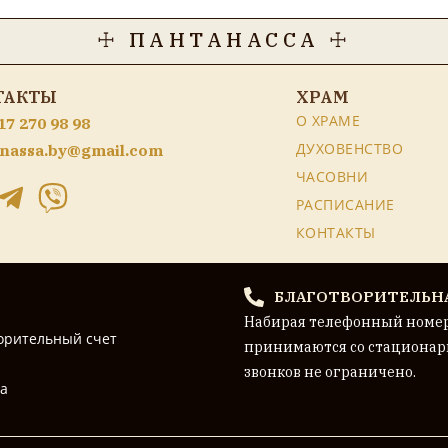
☩ ПАНТАНАССА ☩
ТАКТЫ
ХРАМ
О ХРАМЕ
17 270 98 98
ДУХОВЕНСТВО
nassa.by@gmail.com
ЧАСОВНИ
РАСПИСАНИЕ
КОНТАКТЫ
БЛАГОТВОРИТЕЛЬН
Набирая телефонный номе
орительный счет
принимаются со стационар
звонков не ограничено.
на