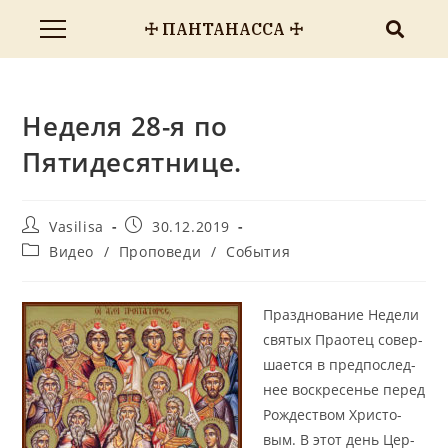
☩ ПАНТАНАССА ☩
Неделя 28-я по
Пятидесятнице.
Vasilisa
30.12.2019
Видео
/
Проповеди
/
События
Празд­но­ва­ние Неде­ли
свя­тых Пра­о­тец со­вер­
ша­ет­ся в пред­по­след­
нее вос­кре­се­нье пе­ред
Рож­де­ством Хри­сто­
вым. В этот день Цер­