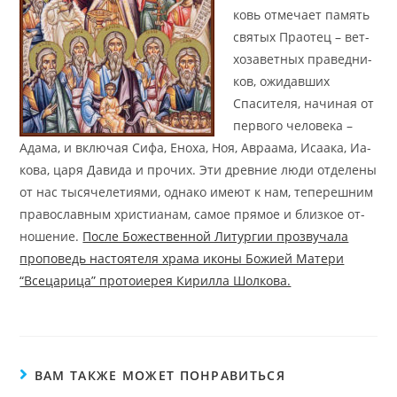
ковь от­ме­ча­ет па­мять
свя­тых Пра­о­тец – вет­
хо­за­вет­ных пра­вед­ни­
ков, ожидавших
Спасителя, на­чи­ная от
пер­во­го че­ло­ве­ка –
Ада­ма, и вклю­чая Си­фа, Ено­ха, Ноя, Ав­ра­ама, Иса­а­ка, Иа­
ко­ва, ца­ря Да­ви­да и про­чих. Эти древ­ние лю­ди от­де­лены
от нас ты­ся­че­ле­ти­я­ми, од­на­ко име­ют к нам, те­пе­реш­ним
пра­во­слав­ным хри­сти­а­нам, са­мое пря­мое и близ­кое от­
но­ше­ние.
После Божественной Литургии прозвучала
проповедь настоятеля храма иконы Божией Матери
“Всецарица” протоиерея Кирилла Шолкова.
ВАМ ТАКЖЕ МОЖЕТ ПОНРАВИТЬСЯ