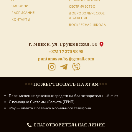
ЧАСОВНИ
СЕСТРИЧЕСТВО
РАСПИСАНИЕ
ДОБРОВОЛЬЧЕСКОЕ
ДВИЖЕНИЕ
КОНТАКТЫ
ВОСКРЕСНАЯ ШКОЛА
г. Минск, ул. Грушевская, 50
+375 17 270 98 98
pantanassa.by@gmail.com
ПОЖЕРТВОВАТЬ НА ХРАМ
>
>
>
<
<
<
Перечисление денежных средств на благотворительный счет
С помощью Системы «Расчет» (ЕРИП)
iPay — оплата с баланса мобильного телефона
БЛАГОТВОРИТЕЛЬНАЯ ЛИНИЯ