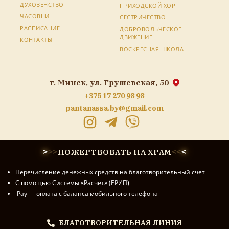
ДУХОВЕНСТВО
ПРИХОДСКОЙ ХОР
ЧАСОВНИ
СЕСТРИЧЕСТВО
РАСПИСАНИЕ
ДОБРОВОЛЬЧЕСКОЕ
ДВИЖЕНИЕ
КОНТАКТЫ
ВОСКРЕСНАЯ ШКОЛА
г. Минск, ул. Грушевская, 50
+375 17 270 98 98
pantanassa.by@gmail.com
ПОЖЕРТВОВАТЬ НА ХРАМ
>
>
>
<
<
<
Перечисление денежных средств на благотворительный счет
С помощью Системы «Расчет» (ЕРИП)
iPay — оплата с баланса мобильного телефона
БЛАГОТВОРИТЕЛЬНАЯ ЛИНИЯ