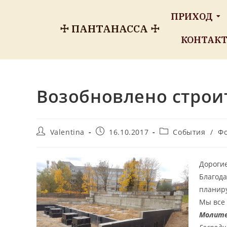
ПРИХОД
☩ ПАНТАНАССА ☩
КОНТАК
Возобновлено строи
Valentina
16.10.2017
События
/
Ф
Дороги
Благод
планиру
Мы все 
Молитв