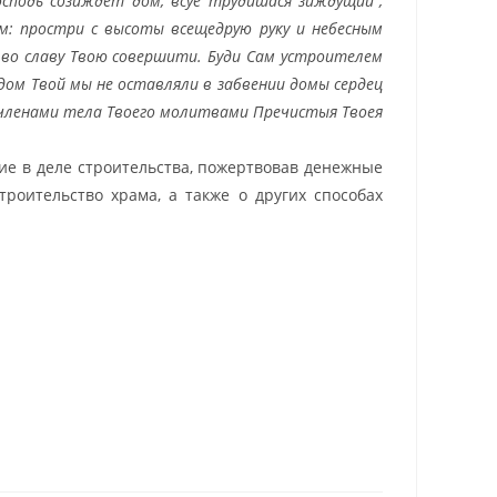
осподь созиждет дом, всуе трудишася зиждущии”,
им: простри с высоты всещедрую руку и небесным
 во славу Твою совершити. Буди Сам устроителем
 дом Твой мы не оставляли в забвении домы сердец
и членами тела Твоего молитвами Пречистыя Твоея
е в деле строительства,
пожертвовав денежные
роительство храма, а также о других способах