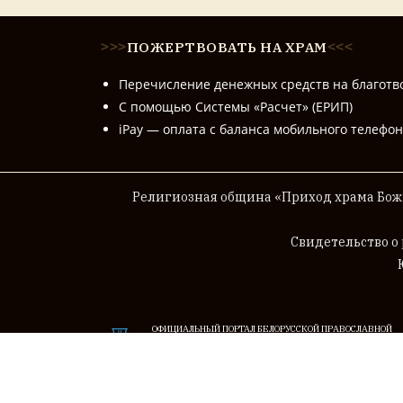
ПОЖЕРТВОВАТЬ НА ХРАМ
>
>
>
<
<
<
Перечисление денежных средств на благотв
С помощью Системы «Расчет» (ЕРИП)
iPay — оплата с баланса мобильного телефо
Религиозная община «Приход храма Божи
Cвидетельство о
ОФИЦИАЛЬНЫЙ ПОРТАЛ БЕЛОРУССКОЙ ПРАВОСЛАВНОЙ
ЦЕРКВИ (БЕЛОРУССКОГО ЭКЗАРХАТА МОСКОВСКОГО
ПАТРИАРХАТА)