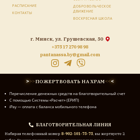
РАСПИСАНИЕ
ДОБРОВОЛЬЧЕСКОЕ
ДВИЖЕНИЕ
КОНТАКТЫ
ВОСКРЕСНАЯ ШКОЛА
г. Минск, ул. Грушевская, 50
+375 17 270 98 98
pantanassa.by@gmail.com
ПОЖЕРТВОВАТЬ НА ХРАМ
>
>
>
<
<
<
Перечисление денежных средств на благотворительный счет
С помощью Системы «Расчет» (ЕРИП)
iPay — оплата с баланса мобильного телефона
БЛАГОТВОРИТЕЛЬНАЯ ЛИНИЯ
Набирая телефонный номер
8-902-101-75-75
, вы жертвуете 2