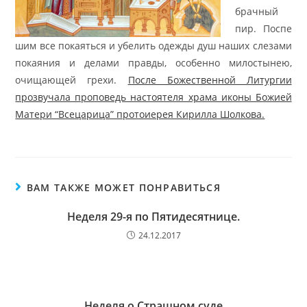
брачный
пир. Поспе
шим все покаяться и убелить одежды душ наших слезами
покаяния и делами правды, особенно милостынею,
очищающей грехи.
После Божественной Литургии
прозвучала проповедь настоятеля храма иконы Божией
Матери “Всецарица” протоиерея Кирилла Шолкова.
ВАМ ТАКЖЕ МОЖЕТ ПОНРАВИТЬСЯ
Неделя 29-я по Пятидесятнице.
24.12.2017
Неделя о Страшном суде