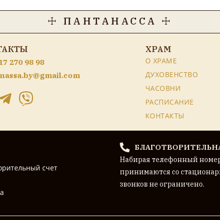
☩ ПАНТАНАССА ☩
ТАКТЫ
ХРАМ
О ХРАМЕ
17 270 98 98
ДУХОВЕНСТВО
nassa.by@gmail.com
ЧАСОВНИ
РАСПИСАНИЕ
КОНТАКТЫ
БЛАГОТВОРИТЕЛЬН
Набирая телефонный номе
орительный счет
принимаются со стационар
звонков не ограничено.
на