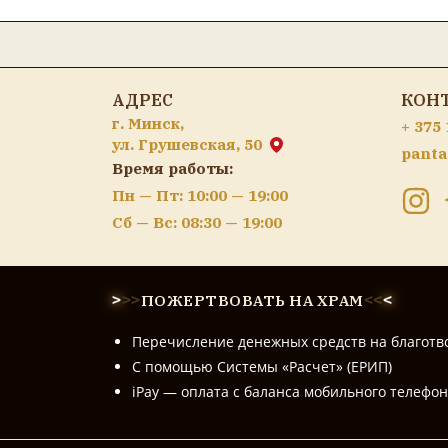
АДРЕС
КОН
г. Минск,
+ 375 
ул. Грушевская, 50
panta
Время работы:
Пн — Пт: 10:00 — 19:00
Сб — Вс: 08:30 — 19:00
ПОЖЕРТВОВАТЬ НА ХРАМ
>
>
>
<
<
<
Перечисление денежных средств на благотв
С помощью Системы «Расчет» (ЕРИП)
iPay — оплата с баланса мобильного телефо