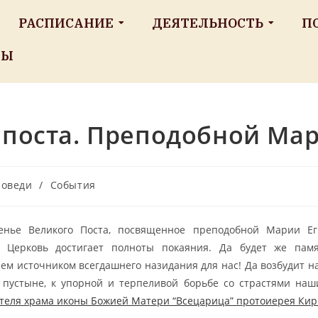
РАСПИСАНИЕ
ДЕЯТЕЛЬНОСТЬ
П
ТЫ
 поста. Преподобной Мар
оведи
/
События
енье Великого Поста, посвященное преподобной Марии Еги
, Церковь достигает полноты покаяния. Да будет же пам
ем источником всегдашнего назидания для нас! Да возбудит на
 пустыне, к упорной и терпеливой борьбе со страстями на
теля храма иконы Божией Матери “Всецарица” протоиерея Кир