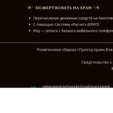
ПОЖЕРТВОВАТЬ НА ХРАМ
>
>
>
<
<
<
Перечисление денежных средств на благотв
С помощью Системы «Расчет» (ЕРИП)
iPay — оплата с баланса мобильного телефо
Религиозная община «Приход храма Божи
Cвидетельство о
ОФИЦИАЛЬНЫЙ ПОРТАЛ БЕЛОРУССКОЙ ПРАВОСЛАВНОЙ
ЦЕРКВИ (БЕЛОРУССКОГО ЭКЗАРХАТА МОСКОВСКОГО
ПАТРИАРХАТА)