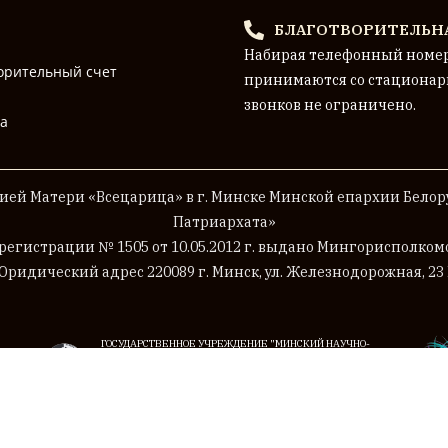
БЛАГОТВОРИТЕЛЬН
Набирая телефонный номе
орительный счет
принимаются со стационар
звонков не ограничено.
на
ей Матери «Всецарица» в г. Минске
Минской епархии Белору
Патриархата»
 регистрации № 1505 от 10.05.2012 г. выдано Мингорисполко
Юридический адрес 220089 г. Минск, ул. Железнодорожная, 23 
ГОСУДАРСТВЕННОЕ УЧРЕЖДЕНИЕ "МИНСКИЙ НАУЧНО-
ПРАКТИЧЕСКИЙ ЦЕНТР ХИРУРГИИ, ТРАНСПЛАНТОЛОГИИ И
ГЕМАТОЛОГИИ"
© 2026 Приход храма Божией Матери «Всецарица» (г. Минск).