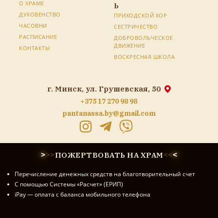
О ХРАМЕ
Ь
ДУХОВЕНСТВО
ПРИХОДСКОЙ ХОР
ЧАСОВНИ
СЕСТРИЧЕСТВО
РАСПИСАНИЕ
ДОБРОВОЛЬЧЕСКОЕ
ДВИЖЕНИЕ
КОНТАКТЫ
ВОСКРЕСНАЯ ШКОЛА
г. Минск, ул. Грушевская, 50
+375 17 270 98 98
pantanassa.by@gmail.com
ПОЖЕРТВОВАТЬ НА ХРАМ
>
>
>
<
<
<
Перечисление денежных средств на благотворительный счет
С помощью Системы «Расчет» (ЕРИП)
iPay — оплата с баланса мобильного телефона