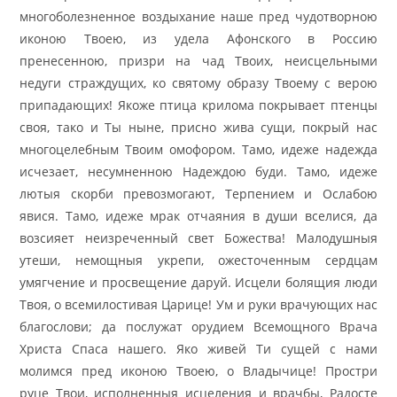
многоболезненное воздыхание наше пред чудотворною
иконою Твоею, из удела Афонского в Россию
пренесенною, призри на чад Твоих, неисцельными
недуги страждущих, ко святому образу Твоему с верою
припадающих! Якоже птица крилома покрывает птенцы
своя, тако и Ты ныне, присно жива сущи, покрый нас
многоцелебным Твоим омофором. Тамо, идеже надежда
исчезает, несумненною Надеждою буди. Тамо, идеже
лютыя скорби превозмогают, Терпением и Ослабою
явися. Тамо, идеже мрак отчаяния в души вселися, да
возсияет неизреченный свет Божества! Малодушныя
утеши, немощныя укрепи, ожесточенным сердцам
умягчение и просвещение даруй. Исцели болящия люди
Твоя, о всемилостивая Царице! Ум и руки врачующих нас
благослови; да послужат орудием Всемощного Врача
Христа Спаса нашего. Яко живей Ти сущей с нами
молимся пред иконою Твоею, о Владычице! Простри
руце Твои, исполненныя исцеления и врачбы, Радосте