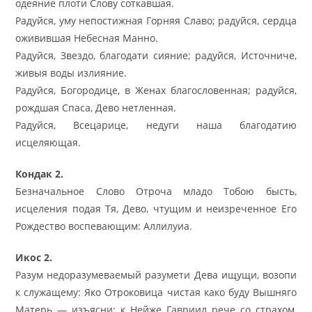
одеяние плоти Слову соткавшая.
Радуйся, уму непостижная Горняя Славо; радуйся, сердца
оживившая Небесная Манно.
Радуйся, Звездо, благодати сияние; радуйся, Источниче,
живыя воды излияние.
Радуйся, Богородице, в Женах благословенная; радуйся,
рождшая Спаса, Дево нетленная.
Радуйся, Всецарице, недуги наша благодатию
исцеляющая.
Кондак 2.
Безначальное Слово Отроча младо Тобою бысть,
исцеления подая Тя, Дево, чтущим и неизреченное Его
Рождество воспевающим: Аллилуиа.
Икос 2.
Разум недоразумеваемый разумети Дева ищущи, возопи
к служащему: Яко Отроковица чистая како буду Вышняго
Матерь — изъясни; к Нейже Гавриил рече со страхом,