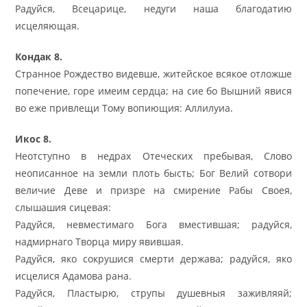
Радуйся, Всецарице, недуги наша благодатию
исцеляющая.
Кондак 8.
Странное Рождество видевше, житейское всякое отложше
попечение, горе имеим сердца; на сие бо Вышний явися
во еже привлещи Тому вопиющия: Аллилуиа.
Икос 8.
Неотступно в недрах Отеческих пребывая, Слово
неописанное на земли плоть бысть; Бог Велий сотвори
величие Деве и призре на смирение Рабы Своея,
слышашия сицевая:
Радуйся, невместимаго Бога вместившая; радуйся,
надмирнаго Творца миру явившая.
Радуйся, яко сокрушися смерти держава; радуйся, яко
исцелися Адамова рана.
Радуйся, Пластырю, струпы душевныя заживляяй;