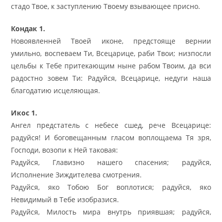
стадо Твое, к заступлению Твоему взывающее присно.
Кондак 1.
Новоявленней Твоей иконе, предстояще вернии
умильно, воспеваем Ти, Всецарице, раби Твои; низпосли
цельбы к Тебе притекающим ныне рабом Твоим, да вси
радостно зовем Ти: Радуйся, Всецарице, недуги наша
благодатию исцеляющая.
Икос 1.
Ангел предстатель с небесе сшед, рече Всецарице:
радуйся! И боговещанным гласом воплощаема Тя зря,
Господи, возопи к Ней таковая:
Радуйся, Главизно нашего спасения; радуйся,
Исполнение Зиждителева смотрения.
Радуйся, яко Тобою Бог воплотися; радуйся, яко
Невидимый в Тебе изобразися.
Радуйся, Милость мира внутрь приявшая; радуйся,