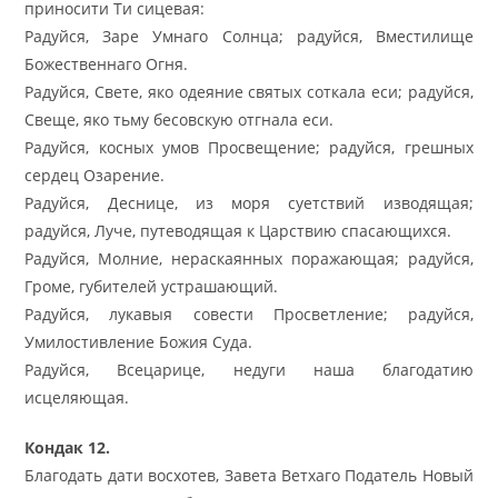
приносити Ти сицевая:
Радуйся, Заре Умнаго Солнца; радуйся, Вместилище
Божественнаго Огня.
Радуйся, Свете, яко одеяние святых соткала еси; радуйся,
Свеще, яко тьму бесовскую отгнала еси.
Радуйся, косных умов Просвещение; радуйся, грешных
сердец Озарение.
Радуйся, Деснице, из моря суетствий изводящая;
радуйся, Луче, путеводящая к Царствию спасающихся.
Радуйся, Молние, нераскаянных поражающая; радуйся,
Громе, губителей устрашающий.
Радуйся, лукавыя совести Просветление; радуйся,
Умилостивление Божия Суда.
Радуйся, Всецарице, недуги наша благодатию
исцеляющая.
Кондак 12.
Благодать дати восхотев, Завета Ветхаго Податель Новый