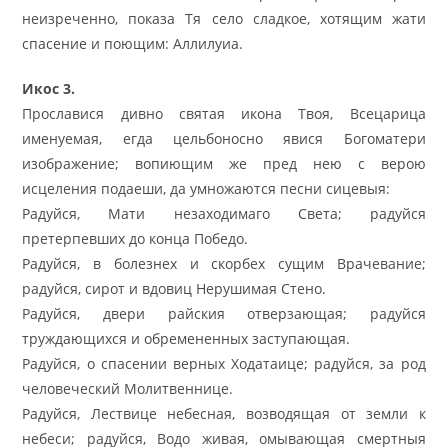
неизреченно, показа Тя село сладкое, хотящим жати
спасение и поющим: Аллилуиа.
Икос 3.
Прославися дивно святая икона Твоя, Всецарица
именуемая, егда цельбоносно явися Богоматери
изображение; вопиющим же пред нею с верою
исцеления подаеши, да умножаются песни сицевыя:
Радуйся, Мати незаходимаго Света; радуйся
претерпевших до конца Победо.
Радуйся, в болезнех и скорбех сущим Врачевание;
радуйся, сирот и вдовиц Нерушимая Стено.
Радуйся, двери райския отверзающая; радуйся
труждающихся и обремененных заступающая.
Радуйся, о спасении верных Ходатаице; радуйся, за род
человеческий Молитвеннице.
Радуйся, Лествице небесная, возводящая от земли к
небеси; радуйся, Водо живая, омывающая смертныя