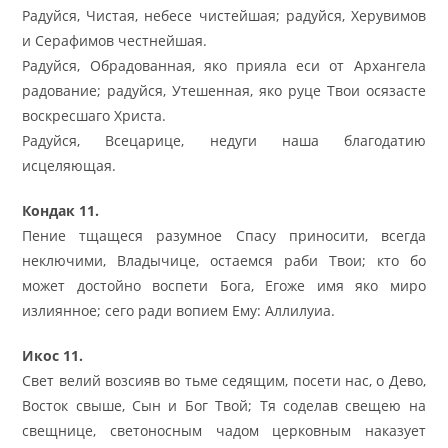
Радуйся, Чистая, небесе чистейшая; радуйся, Херувимов
и Серафимов честнейшая.
Радуйся, Обрадованная, яко прияла еси от Архангела
радование; радуйся, Утешенная, яко руце Твои осязасте
воскресшаго Христа.
Радуйся, Всецарице, недуги наша благодатию
исцеляющая.
Кондак 11.
Пение тщащеся разумное Спасу приносити, всегда
неключими, Владычице, остаемся раби Твои; кто бо
может достойно воспети Бога, Егоже имя яко миро
излиянное; сего ради вопием Ему: Аллилуиа.
Икос 11.
Свет велий возсияв во тьме седящим, посети нас, о Дево,
Восток свыше, Сын и Бог Твой; Тя соделав свещею на
свещнице, светоносным чадом церковным наказует