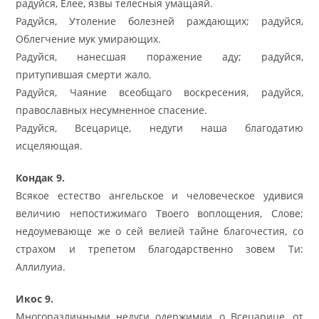
радуйся, Елее, язвы телесныя умащаяй.
Радуйся, Утоление болезней раждающих; радуйся,
Облегчение мук умирающих.
Радуйся, нанесшая поражение аду; радуйся,
притупившая смерти жало.
Радуйся, Чаяние всеобщаго воскресения, радуйся,
православных несумненное спасение.
Радуйся, Всецарице, недуги наша благодатию
исцеляющая.
Кондак 9.
Всякое естество ангельское и человеческое удивися
величию непостижимаго Твоего воплощения, Слове;
недоумевающе же о сей велией тайне благочестия, со
страхом и трепетом благодарственно зовем Ти:
Аллилуиа.
Икос 9.
Многоразличными недуги одержимии, о Всецарице, от