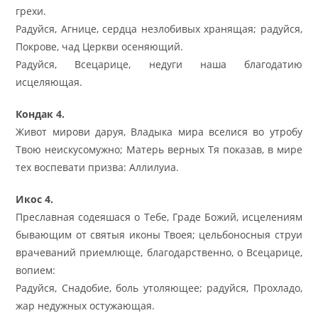
грехи.
Радуйся, Агнице, сердца незлобивых хранящая; радуйся,
Покрове, чад Церкви осеняющий.
Радуйся, Всецарице, недуги наша благодатию
исцеляющая.
Кондак 4.
Живот мирови даруя, Владыка мира вселися во утробу
Твою неискусомужно; Матерь верных Тя показав, в мире
тех воспевати призва: Аллилуиа.
Икос 4.
Преславная содеяшася о Тебе, Граде Божий, исцелениям
бывающим от святыя иконы Твоея; цельбоносныя струи
врачеваний приемлюще, благодарственно, о Всецарице,
вопием:
Радуйся, Снадобие, боль утоляющее; радуйся, Прохладо,
жар недужных остужающая.