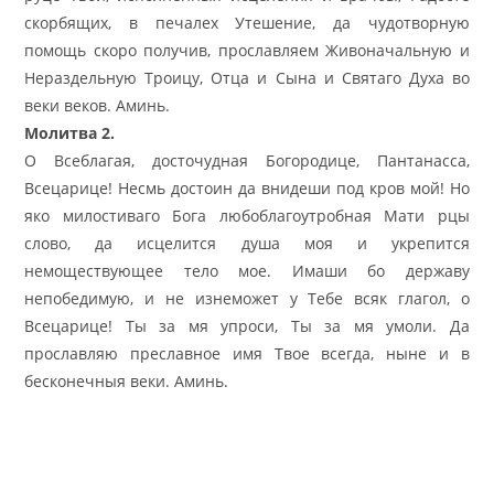
скорбящих, в печалех Утешение, да чудотворную
помощь скоро получив, прославляем Живоначальную и
Нераздельную Троицу, Отца и Сына и Святаго Духа во
веки веков. Аминь.
Молитва 2.
О Всеблагая, досточудная Богородице, Пантанасса,
Всецарице! Несмь достоин да внидеши под кров мой! Но
яко милостиваго Бога любоблагоутробная Мати рцы
слово, да исцелится душа моя и укрепится
немоществующее тело мое. Имаши бо державу
непобедимую, и не изнеможет у Тебе всяк глагол, о
Всецарице! Ты за мя упроси, Ты за мя умоли. Да
прославляю преславное имя Твое всегда, ныне и в
бесконечныя веки. Аминь.