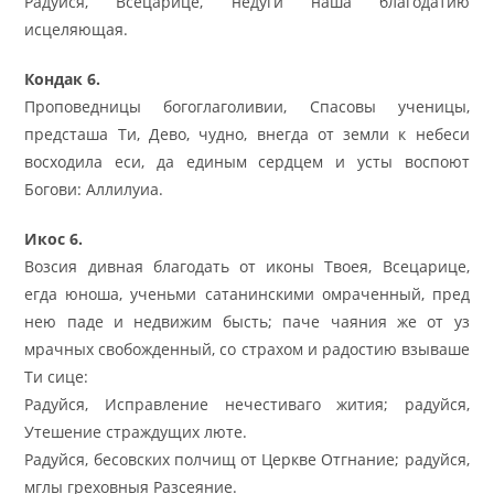
Радуйся, Всецарице, недуги наша благодатию
исцеляющая.
Кондак 6.
Проповедницы богоглаголивии, Спасовы ученицы,
предсташа Ти, Дево, чудно, внегда от земли к небеси
восходила еси, да единым сердцем и усты воспоют
Богови: Аллилуиа.
Икос 6.
Возсия дивная благодать от иконы Твоея, Всецарице,
егда юноша, ученьми сатанинскими омраченный, пред
нею паде и недвижим бысть; паче чаяния же от уз
мрачных свобожденный, со страхом и радостию взываше
Ти сице:
Радуйся, Исправление нечестиваго жития; радуйся,
Утешение страждущих люте.
Радуйся, бесовских полчищ от Церкве Отгнание; радуйся,
мглы греховныя Разсеяние.