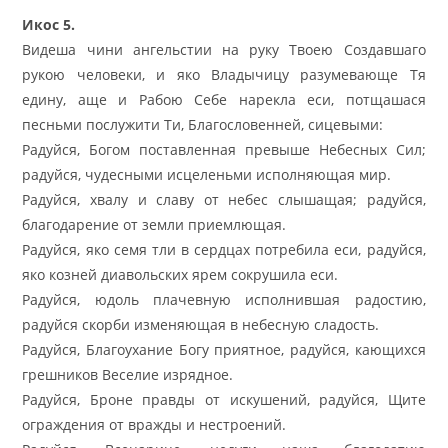
Икос 5.
Видеша чини ангельстии на руку Твоею Создавшаго
рукою человеки, и яко Владычицу разумевающе Тя
едину, аще и Рабою Себе нарекла еси, потщашася
песньми послужити Ти, Благословенней, сицевыми:
Радуйся, Богом поставленная превыше Небесных Сил;
радуйся, чудесными исцеленьми исполняющая мир.
Радуйся, хвалу и славу от небес слышащая; радуйся,
благодарение от земли приемлющая.
Радуйся, яко семя тли в сердцах потребила еси, радуйся,
яко козней диавольских ярем сокрушила еси.
Радуйся, юдоль плачевную исполнившая радостию,
радуйся скорби изменяющая в небесную сладость.
Радуйся, Благоухание Богу приятное, радуйся, кающихся
грешников Веселие изрядное.
Радуйся, Броне правды от искушений, радуйся, Щите
ограждения от вражды и нестроений.