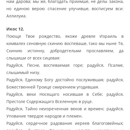
нам дарова; мы же, благодать приимше, не делы закона,
но единою верою спасение улучивше, восписуем вси:
Аллилуиа.
Икос 12.
Поюще Твое рождество, якоже древле Израиль в
кимвалех сеновную скинию воспеваше, тако мы ныне Тя,
Скинию истинну, добродетельми прославляем, да
слышиши от всех сицевая:
Радуйся, Песне, воспеваемая горе; радуйся, Псалме,
слышимый низу.
Радуйся, Единому Богу достойно послужившая; радуйся,
Божественней Троице смирением угодившая.
Радуйся, веки Носящаго носившая в Себе; радуйся,
Престоле Содержащаго Вселенную в руце.
Радуйся, Тайно неизреченная веков и времен; радуйся,
Упование твердое народов и племен.
Радуйся, сердечное радование иереев благоговейных;