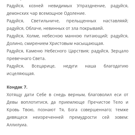
Радуйся, козней невидимых Упразднение, радуйся,
демонских чар всемощное Одоление.
Радуйся, Светильниче, прельщенных наставляяй;
радуйся, Облаче, невинных от зла покрываяй.
Радуйся, Холме, небесною манною питающий; радуйся,
Долино, смирением Христовым насыщающая.
Радуйся, Каменю Небесного Царствия; радуйся, Зерцало
превечнаго Света.
Радуйся, Всецарице, недуги наша благодатию
исцеляющая.
Кондак 7.
Хотящу дати Себе в снедь верным, благоволил еси от
Девы воплотитися, да приемлюще Пречистое Тело и
Кровь Твою, познают Тя, Бога совершеннаго; темже
дивящеся неизреченней премудрости сей зовем:
Аллилуиа.