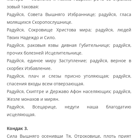
зовый таковая:
Радуйся, Совета Вышняго Избраннице; радуйся, гласа
молящихся Скоропослушнице.
Радуйся, Сокровище Христова мира; радуйся, людей
Твоих Надеждо и Сило.
Радуйся, раковыя язвы дивная Губительнице; радуйся,
прочих болезней Исцелительнице.
Радуйся, единое миру Заступление; радуйся, верное в
скорбех Избавление.
Радуйся, плач и слезы присно утоляющая; радуйся,
спасения входы всем отверзающая.
Радуйся, Скиптре и Державо Афон населяющих; радуйся,
Жезле монахов и мирян.
Радуйся, Всецарице, недуги наша благодатию
исцеляющая.
Кондак 3.
Сила Вышняго осенивши Тя, Отроковице, плоть прият