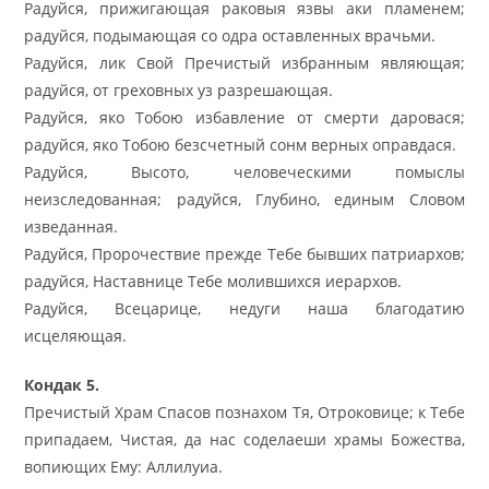
Радуйся, прижигающая раковыя язвы аки пламенем;
радуйся, подымающая со одра оставленных врачьми.
Радуйся, лик Свой Пречистый избранным являющая;
радуйся, от греховных уз разрешающая.
Радуйся, яко Тобою избавление от смерти даровася;
радуйся, яко Тобою безсчетный сонм верных оправдася.
Радуйся, Высото, человеческими помыслы
неизследованная; радуйся, Глубино, единым Словом
изведанная.
Радуйся, Пророчествие прежде Тебе бывших патриархов;
радуйся, Наставнице Тебе молившихся иерархов.
Радуйся, Всецарице, недуги наша благодатию
исцеляющая.
Кондак 5.
Пречистый Храм Спасов познахом Тя, Отроковице; к Тебе
припадаем, Чистая, да нас соделаеши храмы Божества,
вопиющих Ему: Аллилуиа.