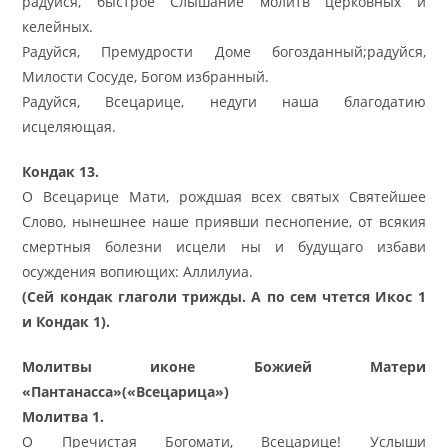
радуйся, быстрое Слышание молитв церковных и
келейных.
Радуйся, Премудрости Доме богозданный;радуйся,
Милости Сосуде, Богом избранный.
Радуйся, Всецарице, недуги наша благодатию
исцеляющая.
Кондак 13.
О Всецарице Мати, рождшая всех святых Святейшее
Слово, нынешнее наше приявши песнопение, от всякия
смертныя болезни исцели ны и будущаго избави
осуждения вопиющих: Аллилуиа.
(Сей кондак глаголи трижды. А по сем чтется Икос 1
и Кондак 1).
Молитвы иконе Божией Матери
«Пантанасса»(«Всецарица»)
Молитва 1.
О Пречистая Богомати, Всецарице! Услыши