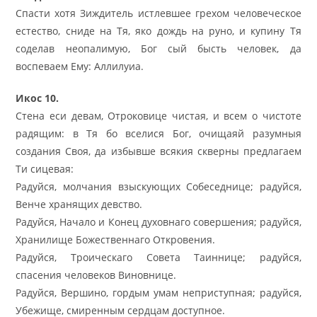
Спасти хотя Зиждитель истлевшее грехом человеческое
естество, сниде на Тя, яко дождь на руно, и купину Тя
соделав неопалимую, Бог сый бысть человек, да
воспеваем Ему: Аллилуиа.
Икос 10.
Стена еси девам, Отроковице чистая, и всем о чистоте
радящим: в Тя бо вселися Бог, очищаяй разумныя
создания Своя, да избывше всякия скверны предлагаем
Ти сицевая:
Радуйся, молчания взыскующих Собеседнице; радуйся,
Венче хранящих девство.
Радуйся, Начало и Конец духовнаго совершения; радуйся,
Хранилище Божественнаго Откровения.
Радуйся, Троическаго Совета Таиннице; радуйся,
спасения человеков Виновнице.
Радуйся, Вершино, гордым умам неприступная; радуйся,
Убежище, смиренным сердцам доступное.