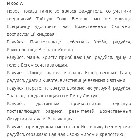
Икос 7.
Новое показа таинство явлься Зиждитель, со ученики
свершивый Тайную Свою Вечерю; мы же моляще
Всецарицу удостоити нас Божественныя Святыни,
восписуем Ей сицевая:
Радуйся, Подательнице Небеснаго Хлеба; радуйся,
Родительнице Вечнаго Живота.
Радуйся, Чаше, Христу приобщающая; радуйся, душу и
тело с Богом сочетавающая.
Радуйся, Лжице златая, исполнь Божественных Таин;
радуйся, драгий Кивоте, вместилище великия Святыни.
Радуйся, Персте, на святую Евхаристию указуяй; радуйся,
Трапезо, предлагающая нам Пищу Святую.
Радуйся, достойных причастников одесную
поставляющая; радуйся, ревнителей Божественныя
Литургии от ада избавляющая.
Радуйся, приводящая смертных к Источнику безсмертия;
радуйся, ограждающая чад Своих миром и крепостию.