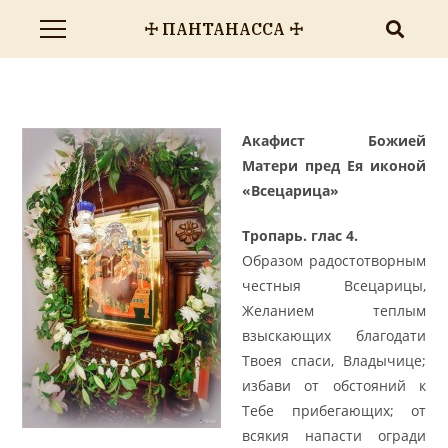
☩ ПАНТАНАССА ☩
Акафист Божией
Матери пред Ея иконой
«Всецарица»
Тропарь. глас 4.
Образом радостотворным
честныя Всецарицы,
Желанием теплым
взыскающих благодати
Твоея спаси, Владычице;
избави от обстояний к
Тебе прибегающих; от
всякия напасти огради