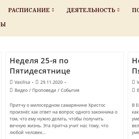
РАСПИСАНИЕ
ДЕЯТЕЛЬНОСТЬ
П
ТЫ
Неделя 25-я по
Н
Пятидесятнице
П
Vasilisa
29.11.2020
V
Видео
/
Проповеди
/
События
Притчу о милосердном самарянине Христос
В 
произнёс как ответ на вопрос одного законника о
как
том, что ему нужно делать, чтобы получить
ум
вечную жизнь. Эта притча учит нас тому, что
ве
любой человек…
ум