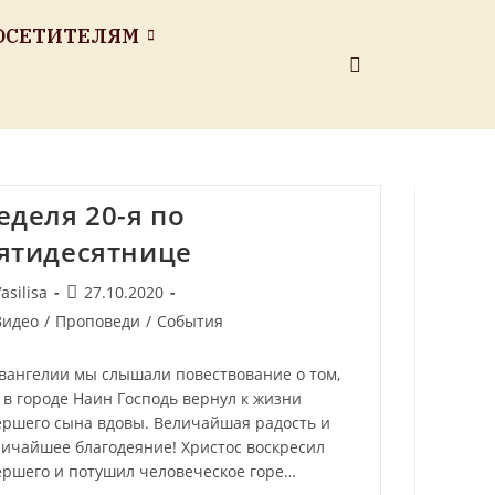
ОСЕТИТЕЛЯМ
еделя 20-я по
ятидесятнице
asilisa
27.10.2020
Видео
/
Проповеди
/
События
Евангелии мы слышали повествование о том,
 в городе Наин Господь вернул к жизни
ершего сына вдовы. Величайшая радость и
личайшее благодеяние! Христос воскресил
ершего и потушил человеческое горе…