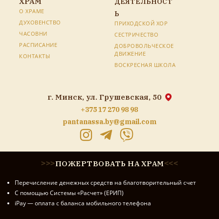
ХРАМ
ДЕЯТЕЛЬНОСТ
О ХРАМЕ
Ь
ДУХОВЕНСТВО
ПРИХОДСКОЙ ХОР
ЧАСОВНИ
СЕСТРИЧЕСТВО
РАСПИСАНИЕ
ДОБРОВОЛЬЧЕСКОЕ
ДВИЖЕНИЕ
КОНТАКТЫ
ВОСКРЕСНАЯ ШКОЛА
г. Минск, ул. Грушевская, 50
+375 17 270 98 98
pantanassa.by@gmail.com
ПОЖЕРТВОВАТЬ НА ХРАМ
>
>
>
<
<
<
Перечисление денежных средств на благотворительный счет
С помощью Системы «Расчет» (ЕРИП)
iPay — оплата с баланса мобильного телефона